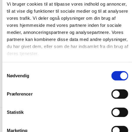
Vi bruger cookies til at tilpasse vores indhold og annoncer,
til at vise dig funktioner til sociale medier og til at analysere
vores trafik. Vi deler også oplysninger om din brug af
vores hjemmeside med vores partnere inden for sociale
medier, annonceringspartnere og analysepartnere. Vores
partnere kan kombinere disse data med andre oplysninger,
du har givet dem, eller som de har indsamlet fra din brug af
Generalforsamling
deres tjenester.
26. marts 2026
Samtykkevalg
Nødvendig
Generalforsamling i Vestervig-Agger Aktivitetscenter
klokken 19:00.
Præferencer
Statistik
Marketing