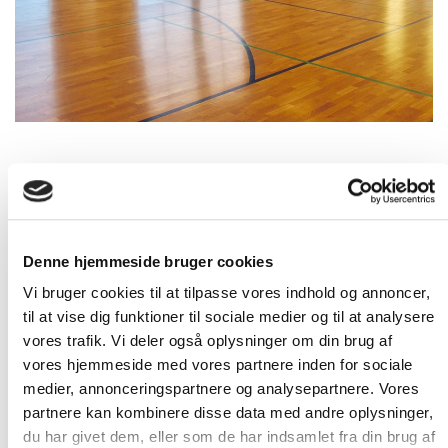
Multisalen
Multisalen er et fantastisk lokale der kan bruges til stort set
alt.
Denne hjemmeside bruger cookies
Multisalen er på ca. 380 m2 med mulighed for opdeling af
salen med en hejse/foldevæg, så den deles i 2 lige store
Vi bruger cookies til at tilpasse vores indhold og annoncer,
sale. Dette gør det muligt at køre 2 forskelige aktiviteter på
til at vise dig funktioner til sociale medier og til at analysere
samme tid.
vores trafik. Vi deler også oplysninger om din brug af
vores hjemmeside med vores partnere inden for sociale
Multisalen er udstyret musikanlæg samt trådløst mikrofon
medier, annonceringspartnere og analysepartnere. Vores
system og trådløst internet. Det er derfor muligt at afholde
musikarrangementer samt foredrag og kurser på op til 200
partnere kan kombinere disse data med andre oplysninger,
deltagere.
du har givet dem, eller som de har indsamlet fra din brug af